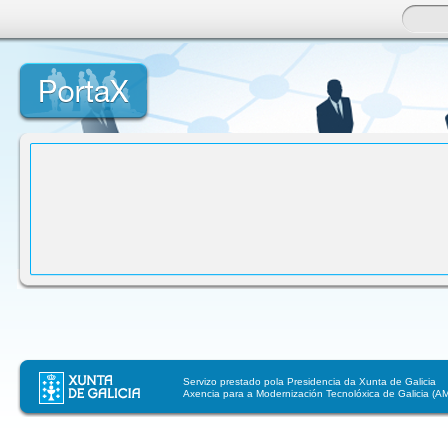
Saltar ao contido
Axuda
Servizo prestado pola Presidencia da Xunta de Galicia
Axencia para a Modernización Tecnolóxica de Galicia (